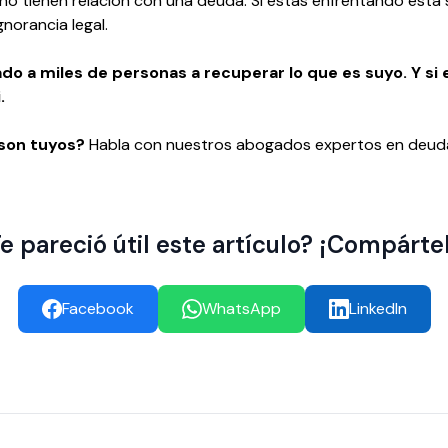
no tienen relación con una deuda. Si estás enfrentando esta si
gnorancia legal.
o a miles de personas a recuperar lo que es suyo. Y si
.
son tuyos?
Habla con nuestros abogados expertos en deuda
e pareció útil este artículo? ¡Compárte
Facebook
WhatsApp
LinkedIn