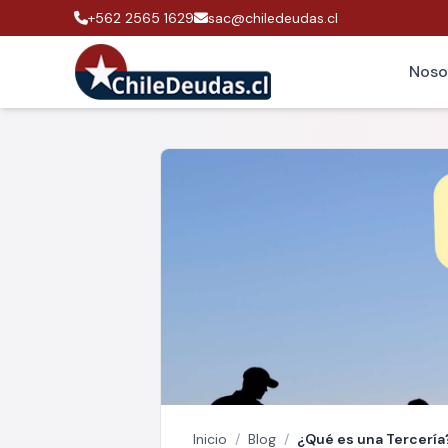
+562 2565 1629
sac@chiledeudas.cl
Noso
Inicio
/
Blog
/
¿Qué es una Tercería