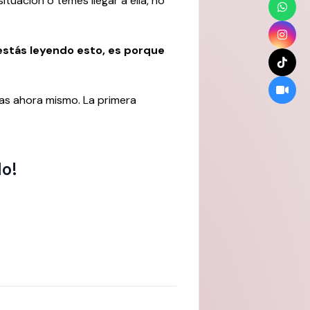
tuación o temes llegar a ella, no
 estás leyendo esto, es porque
s ahora mismo. La primera
lo!